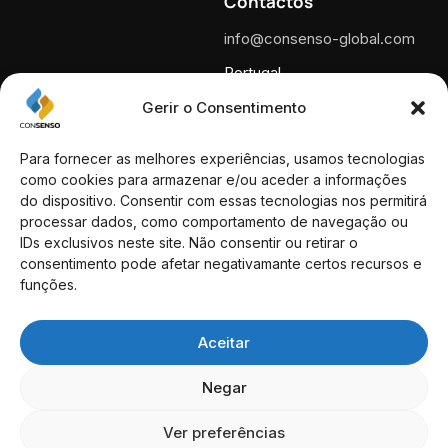
Contactos
info@consenso-global.com
Portugal
+351 210 600 340
Gerir o Consentimento
Llamada a la red fija nacional.
España
Para fornecer as melhores experiências, usamos tecnologias
+34 930 460 118
como cookies para armazenar e/ou aceder a informações
do dispositivo. Consentir com essas tecnologias nos permitirá
Direcciones
processar dados, como comportamento de navegação ou
IDs exclusivos neste site. Não consentir ou retirar o
Rua das Portas de Santo
consentimento pode afetar negativamante certos recursos e
Antão, n.º 89 1169-022 Lisboa
funções.
– Portugal
Aceitar
Passeig de Gràcia 53 Ático
08007 Barcelona – España
Negar
Ver preferências