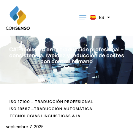
PT
EN
DE
ES
CA
CAT-tools e IA en la traducción profesional –
consistencia, rapidez y reducción de costes
con control humano
ISO 17100 – TRADUCCIÓN PROFESIONAL
ISO 18587 –TRADUCCIÓN AUTOMÁTICA
TECNOLOGÍAS LINGÜÍSTICAS & IA
septiembre 7, 2025