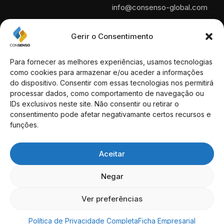
info@consenso-global.com
Portugal
+351 210 600 340
Gerir o Consentimento
*Chamada para a rede fixa
nacional.
Para fornecer as melhores experiências, usamos tecnologias
como cookies para armazenar e/ou aceder a informações
Espanha
do dispositivo. Consentir com essas tecnologias nos permitirá
+34 930 460 118
processar dados, como comportamento de navegação ou
IDs exclusivos neste site. Não consentir ou retirar o
Moradas
consentimento pode afetar negativamante certos recursos e
funções.
Rua das Portas de Santo
Antão, n.º 89 1169-022 Lisboa
– Portugal
Aceitar
Passeig de Gràcia 53 Ático
Negar
08007 Barcelona – Espanha
Ver preferências
Consenso-Global © 2026.
Todos os Direito Reservados
Política de Privacidade Completa
Ficha Empresarial