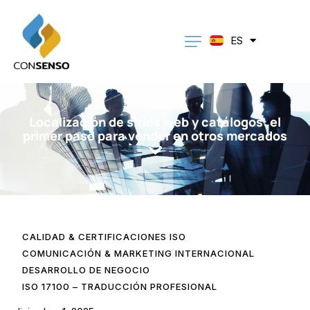
PT
EN
DE
ES
CA
Localización de sitios web y catálogos: el
primer paso para vender en otros mercados
CALIDAD & CERTIFICACIONES ISO
COMUNICACIÓN & MARKETING INTERNACIONAL
DESARROLLO DE NEGOCIO
ISO 17100 – TRADUCCIÓN PROFESIONAL