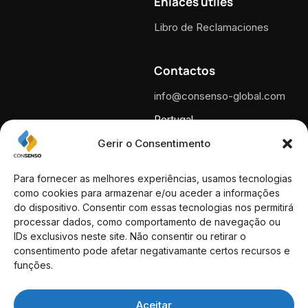
Enlaces útiles
Libro de Reclamaciones
Contactos
info@consenso-global.com
Portugal
+351 210 600 340
Gerir o Consentimento
Llamada a la red fija nacional.
España
Para fornecer as melhores experiências, usamos tecnologias
+34 930 460 118
como cookies para armazenar e/ou aceder a informações
do dispositivo. Consentir com essas tecnologias nos permitirá
Direcciones
processar dados, como comportamento de navegação ou
IDs exclusivos neste site. Não consentir ou retirar o
Rua das Portas de Santo
consentimento pode afetar negativamante certos recursos e
Antão, n.º 89 1169-022 Lisboa
funções.
– Portugal
Aceitar
Passeig de Gràcia 53 Ático