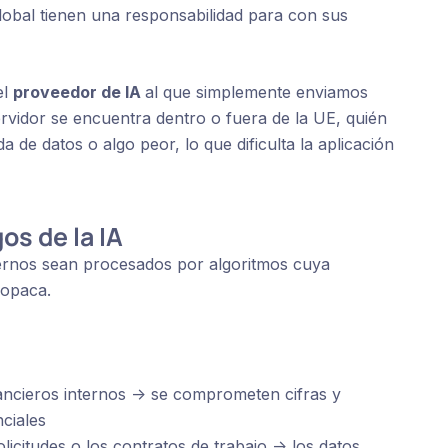
bal tienen una responsabilidad para con sus
el
proveedor de IA
al que simplemente enviamos
rvidor se encuentra dentro o fuera de la UE, quién
 de datos o algo peor, lo que dificulta la aplicación
os de la IA
ternos sean procesados por algoritmos cuya
 opaca.
:
ncieros internos -> se comprometen cifras y
nciales
citudes o los contratos de trabajo -> los datos