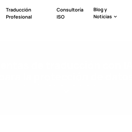
Blog y
Traducción
Consultoría
Noticias
Profesional
ISO
ientas de traducción con I
para la protección de dato
Lingüísticas & IA
Por qué las herramientas de traducción con IA sup