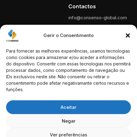
Contactos
info@consenso-global.com
Portugal
Gerir o Consentimento
+351 210 600 340
*Chamada para a rede fixa
nacional.
Para fornecer as melhores experiências, usamos tecnologias
como cookies para armazenar e/ou aceder a informações
Espanha
do dispositivo. Consentir com essas tecnologias nos permitirá
+34 930 460 118
processar dados, como comportamento de navegação ou
IDs exclusivos neste site. Não consentir ou retirar o
Moradas
consentimento pode afetar negativamante certos recursos e
funções.
Rua das Portas de Santo
Antão, n.º 89 1169-022 Lisboa
– Portugal
Aceitar
Passeig de Gràcia 53 Ático
Negar
08007 Barcelona – Espanha
Ver preferências