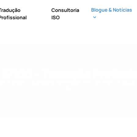
Blogue & Notícias
Tradução
Consultoria
Profissional
ISO
 17100 – Tradução Profissi
os os artigos
Qualidade & Certificações ISO
ISO 17100 – Tradução 