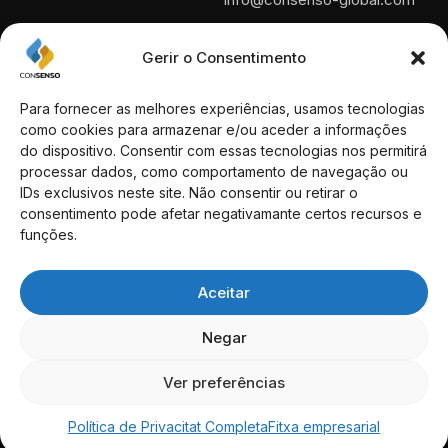
Portugal
+351 210 600 340
Gerir o Consentimento
Trucada a la xarxa fixa nacional.
Para fornecer as melhores experiências, usamos tecnologias
Espanya
como cookies para armazenar e/ou aceder a informações
+34 930 460 118
do dispositivo. Consentir com essas tecnologias nos permitirá
processar dados, como comportamento de navegação ou
Adreces
IDs exclusivos neste site. Não consentir ou retirar o
consentimento pode afetar negativamante certos recursos e
Rua das Portas de Santo
funções.
Antão, n.º 89 1169-022 Lisboa
– Portugal
Aceitar
Passeig de Gràcia 53 Ático
Negar
08007 Barcelona –
Espanya
Ver preferências
Consenso-Global © 2026.
Tots els drets reservats
Política de Privacitat Completa
Fitxa empresarial