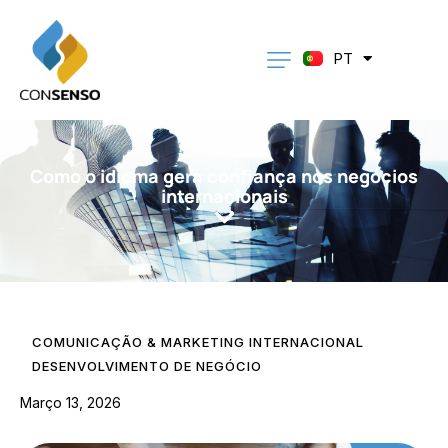
EN
ES
DE
PT
CA
Como o idioma gera confiança nos negócios
internacionais
COMUNICAÇÃO & MARKETING INTERNACIONAL
DESENVOLVIMENTO DE NEGÓCIO
Março 13, 2026