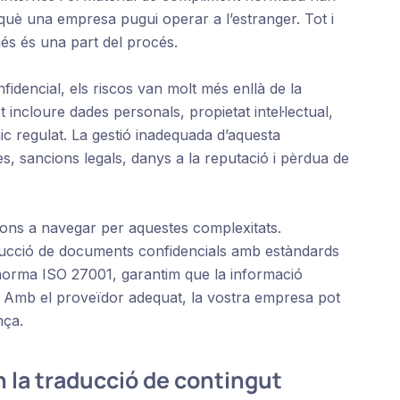
rquè una empresa pugui operar a l’estranger. Tot i
més és una part del procés.
idencial, els riscos van molt més enllà de la
 incloure dades personals, propietat intel·lectual,
nic regulat. La gestió inadequada d’aquesta
s, sancions legals, danys a la reputació i pèrdua de
ons a navegar per aquestes complexitats.
ducció de documents confidencials amb estàndards
norma ISO 27001, garantim que la informació
e. Amb el proveïdor adequat, la vostra empresa pot
nça.
n la traducció de contingut