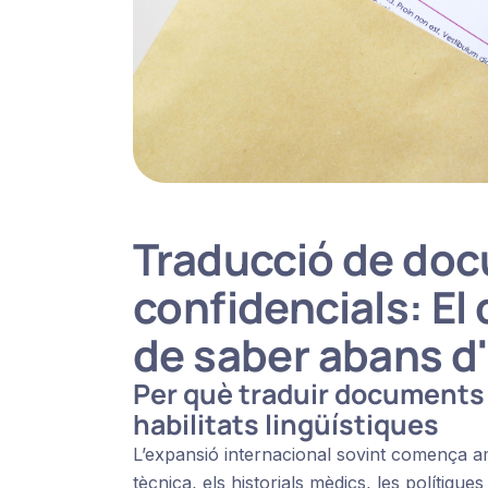
Traducció de do
confidencials: El
de saber abans d'
Per què traduir documents
habilitats lingüístiques
L’expansió internacional sovint comença a
tècnica, els historials mèdics, les polítiqu