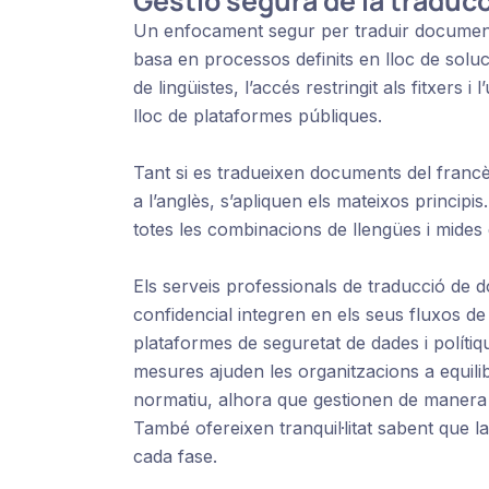
Gestió segura de la traduc
Un enfocament segur per traduir documents 
basa en processos definits en lloc de solu
de lingüistes, l’accés restringit als fitxers 
lloc de plataformes públiques.
Tant si es tradueixen documents del francès
a l’anglès, s’apliquen els mateixos princip
totes les combinacions de llengües i mides 
Els serveis professionals de traducció de d
confidencial integren en els seus fluxos de
plataformes de seguretat de dades i polít
mesures ajuden les organitzacions a equilibra
normatiu, alhora que gestionen de manera
També ofereixen tranquil·litat sabent que l
cada fase.