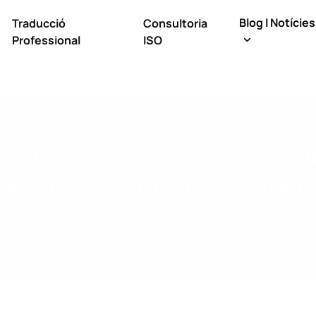
Blog I Notícies
Traducció
Consultoria
Professional
ISO
ments confidencials: El qu
er abans d’internacionali
t de Negoci
Traducció de documents confidencials: El que les empre