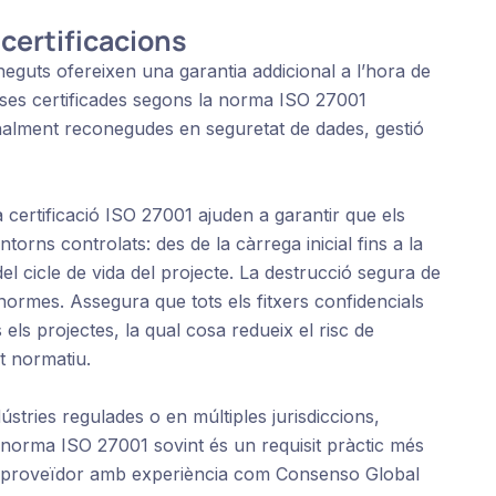
 certificacions
eguts ofereixen una garantia addicional a l’hora de
eses certificades segons la norma ISO 27001
nalment reconegudes en seguretat de dades, gestió
 certificació ISO 27001 ajuden a garantir que els
orns controlats: des de la càrrega inicial fins a la
el cicle de vida del projecte. La destrucció segura de
ormes. Assegura que tots els fitxers confidencials
els projectes, la qual cosa redueix el risc de
t normatiu.
stries regulades o en múltiples jurisdiccions,
 norma ISO 27001 sovint és un requisit pràctic més
n proveïdor amb experiència com Consenso Global