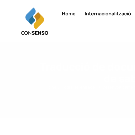
Home
Internacionalització
Traducció de docu
de sab
Home
Totes les entrades
Desenvolupamen